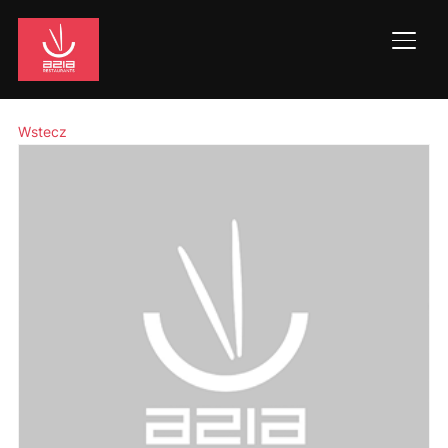
Toggl
Wstecz